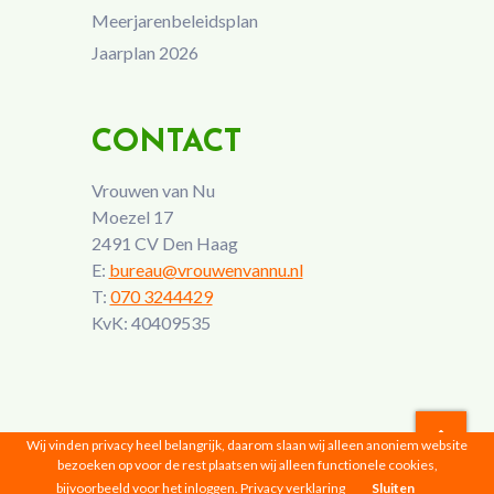
Meerjarenbeleidsplan
Jaarplan 2026
CONTACT
Vrouwen van Nu
Moezel 17
2491 CV Den Haag
E:
bureau@vrouwenvannu.nl
T:
070 3244429
KvK: 40409535
Wij vinden privacy heel belangrijk, daarom slaan wij alleen anoniem website
bezoeken op voor de rest plaatsen wij alleen functionele cookies,
Vrouwen van Nu © 2026 |
Privacyverklaring
bijvoorbeeld voor het inloggen.
Privacy verklaring
Sluiten