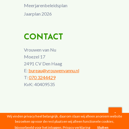
Meerjarenbeleidsplan
Jaarplan 2026
CONTACT
Vrouwen van Nu
Moezel 17
2491 CV Den Haag
E:
bureau@vrouwenvannu.nl
T:
070 3244429
KvK: 40409535
Wij vinden privacy heel belangrijk, daarom slaan wij alleen anoniem website
bezoeken op voor de rest plaatsen wij alleen functionele cookies,
Vrouwen van Nu © 2026 |
Privacyverklaring
bijvoorbeeld voor het inloggen.
Privacy verklaring
Sluiten