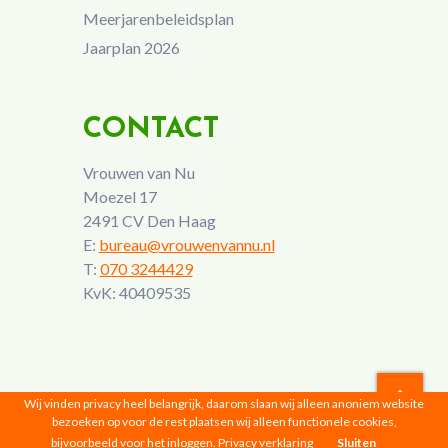
Meerjarenbeleidsplan
Jaarplan 2026
CONTACT
Vrouwen van Nu
Moezel 17
2491 CV Den Haag
E:
bureau@vrouwenvannu.nl
T:
070 3244429
KvK: 40409535
Wij vinden privacy heel belangrijk, daarom slaan wij alleen anoniem website
bezoeken op voor de rest plaatsen wij alleen functionele cookies,
Vrouwen van Nu © 2026 |
Privacyverklaring
bijvoorbeeld voor het inloggen.
Privacy verklaring
Sluiten