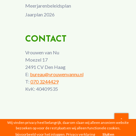
Meerjarenbeleidsplan
Jaarplan 2026
CONTACT
Vrouwen van Nu
Moezel 17
2491 CV Den Haag
E:
bureau@vrouwenvannu.nl
T:
070 3244429
KvK: 40409535
Wij vinden privacy heel belangrijk, daarom slaan wij alleen anoniem website
bezoeken op voor de rest plaatsen wij alleen functionele cookies,
Vrouwen van Nu © 2026 |
Privacyverklaring
bijvoorbeeld voor het inloggen.
Privacy verklaring
Sluiten