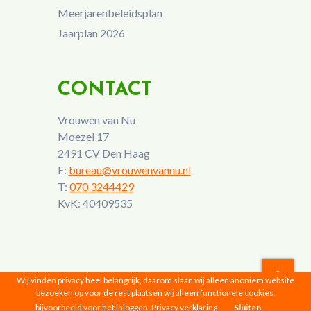
Meerjarenbeleidsplan
Jaarplan 2026
CONTACT
Vrouwen van Nu
Moezel 17
2491 CV Den Haag
E:
bureau@vrouwenvannu.nl
T:
070 3244429
KvK: 40409535
Wij vinden privacy heel belangrijk, daarom slaan wij alleen anoniem website
bezoeken op voor de rest plaatsen wij alleen functionele cookies,
Vrouwen van Nu © 2026 |
Privacyverklaring
bijvoorbeeld voor het inloggen.
Privacy verklaring
Sluiten