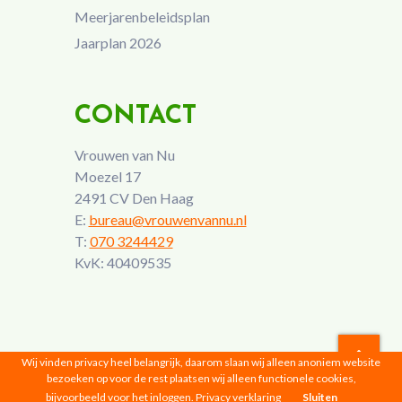
Meerjarenbeleidsplan
Jaarplan 2026
CONTACT
Vrouwen van Nu
Moezel 17
2491 CV Den Haag
E:
bureau@vrouwenvannu.nl
T:
070 3244429
KvK: 40409535
Wij vinden privacy heel belangrijk, daarom slaan wij alleen anoniem website
bezoeken op voor de rest plaatsen wij alleen functionele cookies,
Vrouwen van Nu © 2026 |
Privacyverklaring
bijvoorbeeld voor het inloggen.
Privacy verklaring
Sluiten