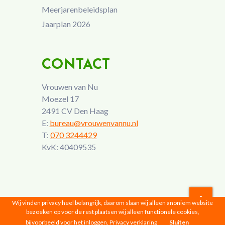
Meerjarenbeleidsplan
Jaarplan 2026
CONTACT
Vrouwen van Nu
Moezel 17
2491 CV Den Haag
E:
bureau@vrouwenvannu.nl
T:
070 3244429
KvK: 40409535
Wij vinden privacy heel belangrijk, daarom slaan wij alleen anoniem website
bezoeken op voor de rest plaatsen wij alleen functionele cookies,
Vrouwen van Nu © 2026 |
Privacyverklaring
bijvoorbeeld voor het inloggen.
Privacy verklaring
Sluiten