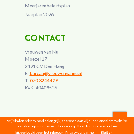
Meerjarenbeleidsplan
Jaarplan 2026
CONTACT
Vrouwen van Nu
Moezel 17
2491 CV Den Haag
E:
bureau@vrouwenvannu.nl
T:
070 3244429
KvK: 40409535
Wij vinden privacy heel belangrijk, daarom slaan wij alleen anoniem website
bezoeken op voor de rest plaatsen wij alleen functionele cookies,
Vrouwen van Nu © 2026 |
Privacyverklaring
bijvoorbeeld voor het inloggen.
Privacy verklaring
Sluiten