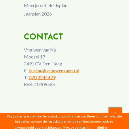
Meerjarenbeleidsplan
Jaarplan 2026
CONTACT
Vrouwen van Nu
Moezel 17
2491 CV Den Haag
E:
bureau@vrouwenvannu.nl
T:
070 3244429
KvK: 40409535
Wij vinden privacy heel belangrijk, daarom slaan wij alleen anoniem website
bezoeken op voor de rest plaatsen wij alleen functionele cookies,
Vrouwen van Nu © 2026 |
Privacyverklaring
bijvoorbeeld voor het inloggen.
Privacy verklaring
Sluiten