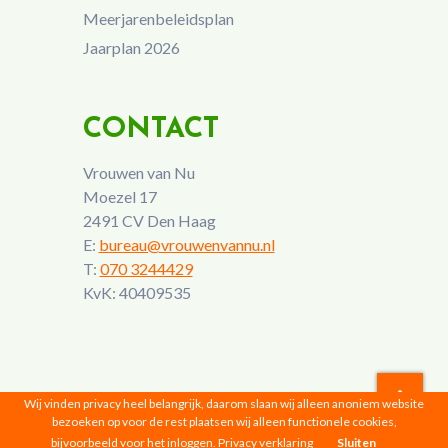
Meerjarenbeleidsplan
Jaarplan 2026
CONTACT
Vrouwen van Nu
Moezel 17
2491 CV Den Haag
E:
bureau@vrouwenvannu.nl
T:
070 3244429
KvK: 40409535
Wij vinden privacy heel belangrijk, daarom slaan wij alleen anoniem website
bezoeken op voor de rest plaatsen wij alleen functionele cookies,
Vrouwen van Nu © 2026 |
Privacyverklaring
bijvoorbeeld voor het inloggen.
Privacy verklaring
Sluiten