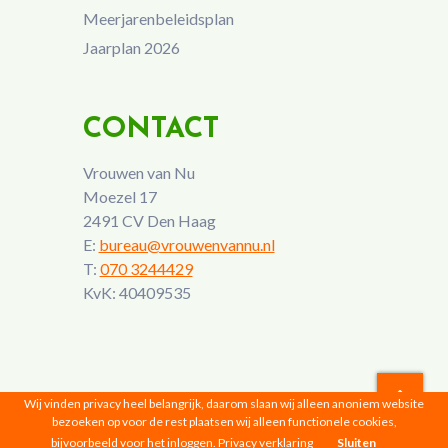
Meerjarenbeleidsplan
Jaarplan 2026
CONTACT
Vrouwen van Nu
Moezel 17
2491 CV Den Haag
E:
bureau@vrouwenvannu.nl
T:
070 3244429
KvK: 40409535
Wij vinden privacy heel belangrijk, daarom slaan wij alleen anoniem website
bezoeken op voor de rest plaatsen wij alleen functionele cookies,
Vrouwen van Nu © 2026 |
Privacyverklaring
bijvoorbeeld voor het inloggen.
Privacy verklaring
Sluiten