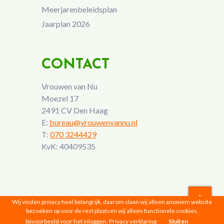
Meerjarenbeleidsplan
Jaarplan 2026
CONTACT
Vrouwen van Nu
Moezel 17
2491 CV Den Haag
E:
bureau@vrouwenvannu.nl
T:
070 3244429
KvK: 40409535
Wij vinden privacy heel belangrijk, daarom slaan wij alleen anoniem website
bezoeken op voor de rest plaatsen wij alleen functionele cookies,
Vrouwen van Nu © 2026 |
Privacyverklaring
bijvoorbeeld voor het inloggen.
Privacy verklaring
Sluiten