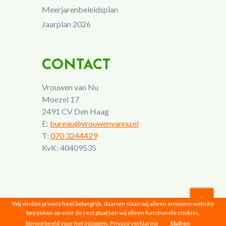
Meerjarenbeleidsplan
Jaarplan 2026
CONTACT
Vrouwen van Nu
Moezel 17
2491 CV Den Haag
E:
bureau@vrouwenvannu.nl
T:
070 3244429
KvK: 40409535
Wij vinden privacy heel belangrijk, daarom slaan wij alleen anoniem website
bezoeken op voor de rest plaatsen wij alleen functionele cookies,
Vrouwen van Nu © 2026 |
Privacyverklaring
bijvoorbeeld voor het inloggen.
Privacy verklaring
Sluiten