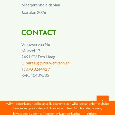
Meerjarenbeleidsplan
Jaarplan 2026
CONTACT
Vrouwen van Nu
Moezel 17
2491 CV Den Haag
E:
bureau@vrouwenvannu.nl
T:
070 3244429
KvK: 40409535
Wij vinden privacy heel belangrijk, daarom slaan wij alleen anoniem website
bezoeken op voor de rest plaatsen wij alleen functionele cookies,
Vrouwen van Nu © 2026 |
Privacyverklaring
bijvoorbeeld voor het inloggen.
Privacy verklaring
Sluiten