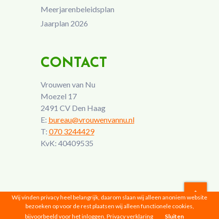
Meerjarenbeleidsplan
Jaarplan 2026
CONTACT
Vrouwen van Nu
Moezel 17
2491 CV Den Haag
E:
bureau@vrouwenvannu.nl
T:
070 3244429
KvK: 40409535
Wij vinden privacy heel belangrijk, daarom slaan wij alleen anoniem website
bezoeken op voor de rest plaatsen wij alleen functionele cookies,
Vrouwen van Nu © 2026 |
Privacyverklaring
bijvoorbeeld voor het inloggen.
Privacy verklaring
Sluiten