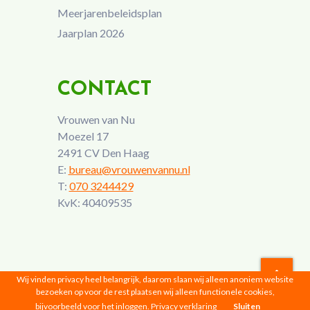
Meerjarenbeleidsplan
Jaarplan 2026
CONTACT
Vrouwen van Nu
Moezel 17
2491 CV Den Haag
E:
bureau@vrouwenvannu.nl
T:
070 3244429
KvK: 40409535
Wij vinden privacy heel belangrijk, daarom slaan wij alleen anoniem website
bezoeken op voor de rest plaatsen wij alleen functionele cookies,
Vrouwen van Nu © 2026 |
Privacyverklaring
bijvoorbeeld voor het inloggen.
Privacy verklaring
Sluiten