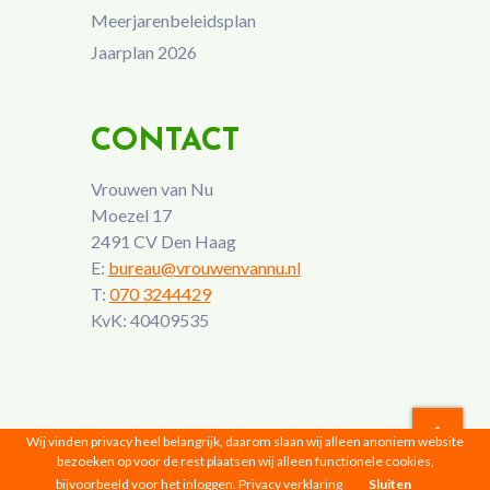
Meerjarenbeleidsplan
Jaarplan 2026
CONTACT
Vrouwen van Nu
Moezel 17
2491 CV Den Haag
E:
bureau@vrouwenvannu.nl
T:
070 3244429
KvK: 40409535
Wij vinden privacy heel belangrijk, daarom slaan wij alleen anoniem website
bezoeken op voor de rest plaatsen wij alleen functionele cookies,
Vrouwen van Nu © 2026 |
Privacyverklaring
bijvoorbeeld voor het inloggen.
Privacy verklaring
Sluiten