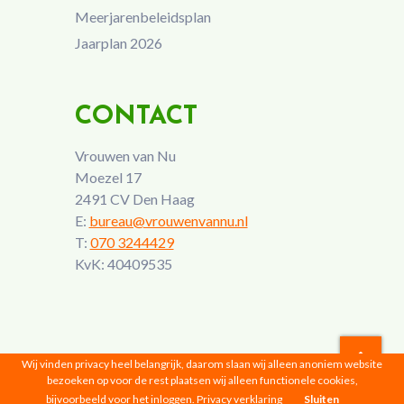
Meerjarenbeleidsplan
Jaarplan 2026
CONTACT
Vrouwen van Nu
Moezel 17
2491 CV Den Haag
E:
bureau@vrouwenvannu.nl
T:
070 3244429
KvK: 40409535
Wij vinden privacy heel belangrijk, daarom slaan wij alleen anoniem website
bezoeken op voor de rest plaatsen wij alleen functionele cookies,
Vrouwen van Nu © 2026 |
Privacyverklaring
bijvoorbeeld voor het inloggen.
Privacy verklaring
Sluiten