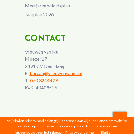
Meerjarenbeleidsplan
Jaarplan 2026
CONTACT
Vrouwen van Nu
Moezel 17
2491 CV Den Haag
E:
bureau@vrouwenvannu.nl
T:
070 3244429
KvK: 40409535
Wij vinden privacy heel belangrijk, daarom slaan wij alleen anoniem website
bezoeken op voor de rest plaatsen wij alleen functionele cookies,
Vrouwen van Nu © 2026 |
Privacyverklaring
bijvoorbeeld voor het inloggen.
Privacy verklaring
Sluiten