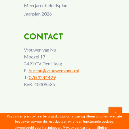
Meerjarenbeleidsplan
Jaarplan 2026
CONTACT
Vrouwen van Nu
Moezel 17
2491 CV Den Haag
E:
bureau@vrouwenvannu.nl
T:
070 3244429
KvK: 40409535
Wij vinden privacy heel belangrijk, daarom slaan wij alleen anoniem website
bezoeken op voor de rest plaatsen wij alleen functionele cookies,
Vrouwen van Nu © 2026 |
Privacyverklaring
bijvoorbeeld voor het inloggen.
Privacy verklaring
Sluiten