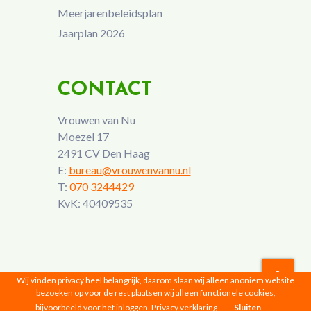
Meerjarenbeleidsplan
Jaarplan 2026
CONTACT
Vrouwen van Nu
Moezel 17
2491 CV Den Haag
E:
bureau@vrouwenvannu.nl
T:
070 3244429
KvK: 40409535
Wij vinden privacy heel belangrijk, daarom slaan wij alleen anoniem website
bezoeken op voor de rest plaatsen wij alleen functionele cookies,
Vrouwen van Nu © 2026 |
Privacyverklaring
bijvoorbeeld voor het inloggen.
Privacy verklaring
Sluiten