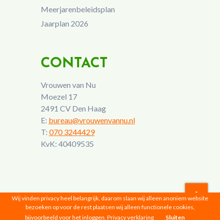
Meerjarenbeleidsplan
Jaarplan 2026
CONTACT
Vrouwen van Nu
Moezel 17
2491 CV Den Haag
E:
bureau@vrouwenvannu.nl
T:
070 3244429
KvK: 40409535
Wij vinden privacy heel belangrijk, daarom slaan wij alleen anoniem website
bezoeken op voor de rest plaatsen wij alleen functionele cookies,
Vrouwen van Nu © 2026 |
Privacyverklaring
bijvoorbeeld voor het inloggen.
Privacy verklaring
Sluiten