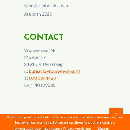
Meerjarenbeleidsplan
Jaarplan 2026
CONTACT
Vrouwen van Nu
Moezel 17
2491 CV Den Haag
E:
bureau@vrouwenvannu.nl
T:
070 3244429
KvK: 40409535
Wij vinden privacy heel belangrijk, daarom slaan wij alleen anoniem website
bezoeken op voor de rest plaatsen wij alleen functionele cookies,
Vrouwen van Nu © 2026 |
Privacyverklaring
bijvoorbeeld voor het inloggen.
Privacy verklaring
Sluiten