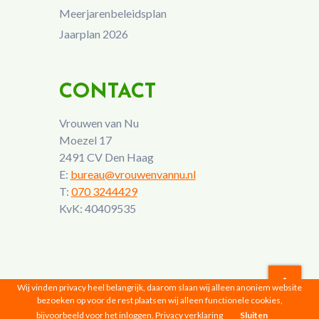
Meerjarenbeleidsplan
Jaarplan 2026
CONTACT
Vrouwen van Nu
Moezel 17
2491 CV Den Haag
E:
bureau@vrouwenvannu.nl
T:
070 3244429
KvK: 40409535
Wij vinden privacy heel belangrijk, daarom slaan wij alleen anoniem website
bezoeken op voor de rest plaatsen wij alleen functionele cookies,
Vrouwen van Nu © 2026 |
Privacyverklaring
bijvoorbeeld voor het inloggen.
Privacy verklaring
Sluiten