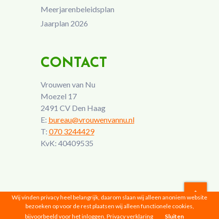
Meerjarenbeleidsplan
Jaarplan 2026
CONTACT
Vrouwen van Nu
Moezel 17
2491 CV Den Haag
E:
bureau@vrouwenvannu.nl
T:
070 3244429
KvK: 40409535
Wij vinden privacy heel belangrijk, daarom slaan wij alleen anoniem website
bezoeken op voor de rest plaatsen wij alleen functionele cookies,
Vrouwen van Nu © 2026 |
Privacyverklaring
bijvoorbeeld voor het inloggen.
Privacy verklaring
Sluiten