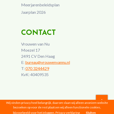
Meerjarenbeleidsplan
Jaarplan 2026
CONTACT
Vrouwen van Nu
Moezel 17
2491 CV Den Haag
E:
bureau@vrouwenvannu.nl
T:
070 3244429
KvK: 40409535
Wij vinden privacy heel belangrijk, daarom slaan wij alleen anoniem website
bezoeken op voor de rest plaatsen wij alleen functionele cookies,
Vrouwen van Nu © 2026 |
Privacyverklaring
bijvoorbeeld voor het inloggen.
Privacy verklaring
Sluiten