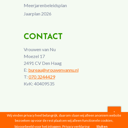
Meerjarenbeleidsplan
Jaarplan 2026
CONTACT
Vrouwen van Nu
Moezel 17
2491 CV Den Haag
E:
bureau@vrouwenvannu.nl
T:
070 3244429
KvK: 40409535
Wij vinden privacy heel belangrijk, daarom slaan wij alleen anoniem website
bezoeken op voor de rest plaatsen wij alleen functionele cookies,
Vrouwen van Nu © 2026 |
Privacyverklaring
bijvoorbeeld voor het inloggen.
Privacy verklaring
Sluiten