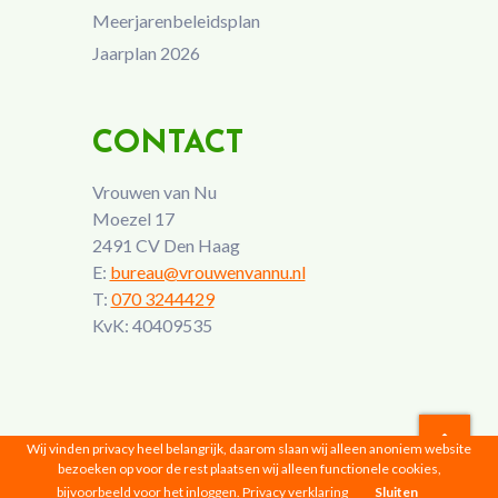
Meerjarenbeleidsplan
Jaarplan 2026
CONTACT
Vrouwen van Nu
Moezel 17
2491 CV Den Haag
E:
bureau@vrouwenvannu.nl
T:
070 3244429
KvK: 40409535
Wij vinden privacy heel belangrijk, daarom slaan wij alleen anoniem website
bezoeken op voor de rest plaatsen wij alleen functionele cookies,
Vrouwen van Nu © 2026 |
Privacyverklaring
bijvoorbeeld voor het inloggen.
Privacy verklaring
Sluiten