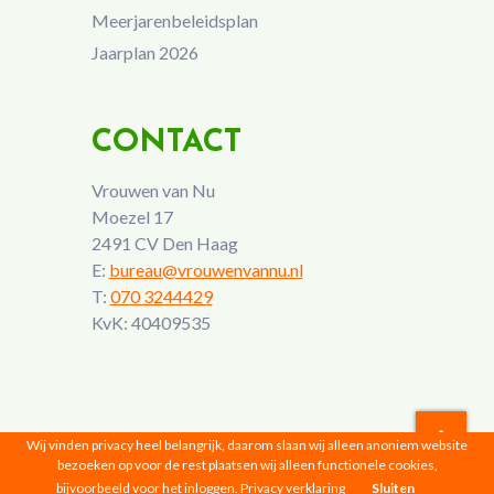
Meerjarenbeleidsplan
Jaarplan 2026
CONTACT
Vrouwen van Nu
Moezel 17
2491 CV Den Haag
E:
bureau@vrouwenvannu.nl
T:
070 3244429
KvK: 40409535
Wij vinden privacy heel belangrijk, daarom slaan wij alleen anoniem website
bezoeken op voor de rest plaatsen wij alleen functionele cookies,
Vrouwen van Nu © 2026 |
Privacyverklaring
bijvoorbeeld voor het inloggen.
Privacy verklaring
Sluiten