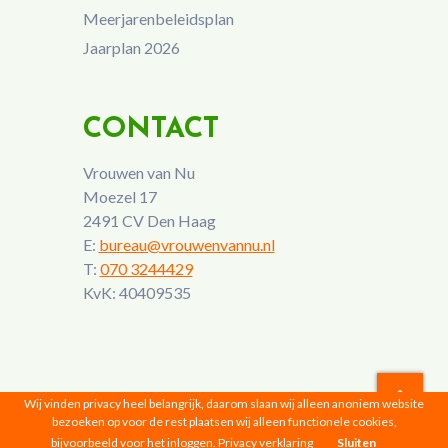
Meerjarenbeleidsplan
Jaarplan 2026
CONTACT
Vrouwen van Nu
Moezel 17
2491 CV Den Haag
E:
bureau@vrouwenvannu.nl
T:
070 3244429
KvK: 40409535
Wij vinden privacy heel belangrijk, daarom slaan wij alleen anoniem website
bezoeken op voor de rest plaatsen wij alleen functionele cookies,
Vrouwen van Nu © 2026 |
Privacyverklaring
bijvoorbeeld voor het inloggen.
Privacy verklaring
Sluiten