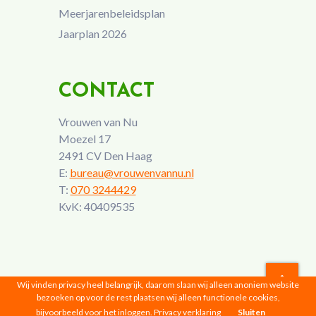
Meerjarenbeleidsplan
Jaarplan 2026
CONTACT
Vrouwen van Nu
Moezel 17
2491 CV Den Haag
E:
bureau@vrouwenvannu.nl
T:
070 3244429
KvK: 40409535
Wij vinden privacy heel belangrijk, daarom slaan wij alleen anoniem website
bezoeken op voor de rest plaatsen wij alleen functionele cookies,
Vrouwen van Nu © 2026 |
Privacyverklaring
bijvoorbeeld voor het inloggen.
Privacy verklaring
Sluiten