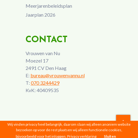
Meerjarenbeleidsplan
Jaarplan 2026
CONTACT
Vrouwen van Nu
Moezel 17
2491 CV Den Haag
E:
bureau@vrouwenvannu.nl
T:
070 3244429
KvK: 40409535
Wij vinden privacy heel belangrijk, daarom slaan wij alleen anoniem website
bezoeken op voor de rest plaatsen wij alleen functionele cookies,
Vrouwen van Nu © 2026 |
Privacyverklaring
bijvoorbeeld voor het inloggen.
Privacy verklaring
Sluiten