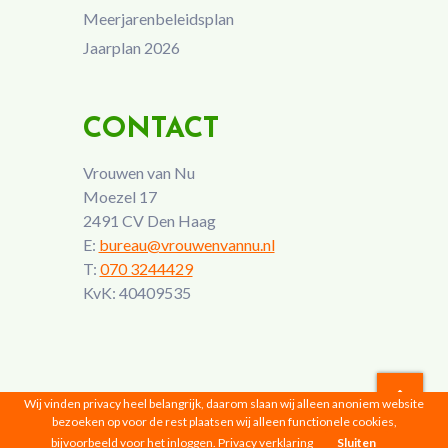
Meerjarenbeleidsplan
Jaarplan 2026
CONTACT
Vrouwen van Nu
Moezel 17
2491 CV Den Haag
E:
bureau@vrouwenvannu.nl
T:
070 3244429
KvK: 40409535
Wij vinden privacy heel belangrijk, daarom slaan wij alleen anoniem website
bezoeken op voor de rest plaatsen wij alleen functionele cookies,
Vrouwen van Nu © 2026 |
Privacyverklaring
bijvoorbeeld voor het inloggen.
Privacy verklaring
Sluiten