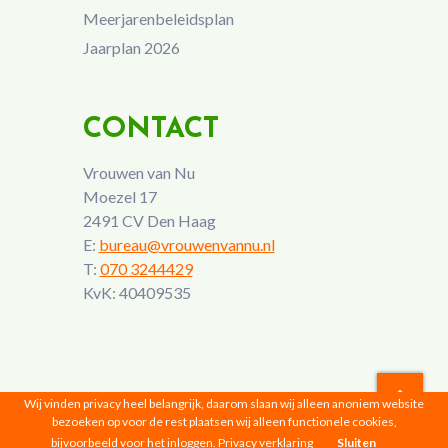
Meerjarenbeleidsplan
Jaarplan 2026
CONTACT
Vrouwen van Nu
Moezel 17
2491 CV Den Haag
E:
bureau@vrouwenvannu.nl
T:
070 3244429
KvK: 40409535
Wij vinden privacy heel belangrijk, daarom slaan wij alleen anoniem website
bezoeken op voor de rest plaatsen wij alleen functionele cookies,
Vrouwen van Nu © 2026 |
Privacyverklaring
bijvoorbeeld voor het inloggen.
Privacy verklaring
Sluiten