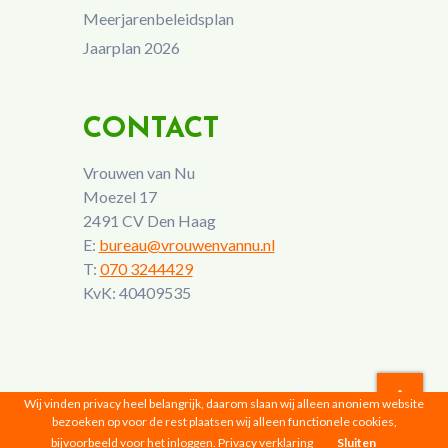
Meerjarenbeleidsplan
Jaarplan 2026
CONTACT
Vrouwen van Nu
Moezel 17
2491 CV Den Haag
E:
bureau@vrouwenvannu.nl
T:
070 3244429
KvK: 40409535
Wij vinden privacy heel belangrijk, daarom slaan wij alleen anoniem website
bezoeken op voor de rest plaatsen wij alleen functionele cookies,
Vrouwen van Nu © 2026 |
Privacyverklaring
bijvoorbeeld voor het inloggen.
Privacy verklaring
Sluiten