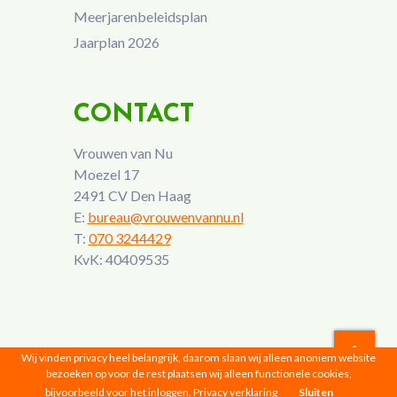
Meerjarenbeleidsplan
Jaarplan 2026
CONTACT
Vrouwen van Nu
Moezel 17
2491 CV Den Haag
E:
bureau@vrouwenvannu.nl
T:
070 3244429
KvK: 40409535
Wij vinden privacy heel belangrijk, daarom slaan wij alleen anoniem website
bezoeken op voor de rest plaatsen wij alleen functionele cookies,
Vrouwen van Nu © 2026 |
Privacyverklaring
bijvoorbeeld voor het inloggen.
Privacy verklaring
Sluiten