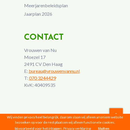
Meerjarenbeleidsplan
Jaarplan 2026
CONTACT
Vrouwen van Nu
Moezel 17
2491 CV Den Haag
E:
bureau@vrouwenvannu.nl
T:
070 3244429
KvK: 40409535
Wij vinden privacy heel belangrijk, daarom slaan wij alleen anoniem website
bezoeken op voor de rest plaatsen wij alleen functionele cookies,
Vrouwen van Nu © 2026 |
Privacyverklaring
bijvoorbeeld voor het inloggen.
Privacy verklaring
Sluiten