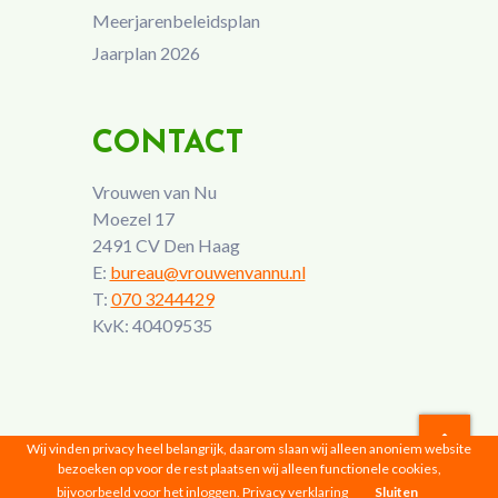
Meerjarenbeleidsplan
Jaarplan 2026
CONTACT
Vrouwen van Nu
Moezel 17
2491 CV Den Haag
E:
bureau@vrouwenvannu.nl
T:
070 3244429
KvK: 40409535
Wij vinden privacy heel belangrijk, daarom slaan wij alleen anoniem website
bezoeken op voor de rest plaatsen wij alleen functionele cookies,
Vrouwen van Nu © 2026 |
Privacyverklaring
bijvoorbeeld voor het inloggen.
Privacy verklaring
Sluiten