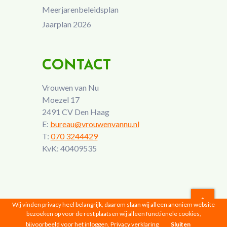
Meerjarenbeleidsplan
Jaarplan 2026
CONTACT
Vrouwen van Nu
Moezel 17
2491 CV Den Haag
E:
bureau@vrouwenvannu.nl
T:
070 3244429
KvK: 40409535
Wij vinden privacy heel belangrijk, daarom slaan wij alleen anoniem website
bezoeken op voor de rest plaatsen wij alleen functionele cookies,
Vrouwen van Nu © 2026 |
Privacyverklaring
bijvoorbeeld voor het inloggen.
Privacy verklaring
Sluiten