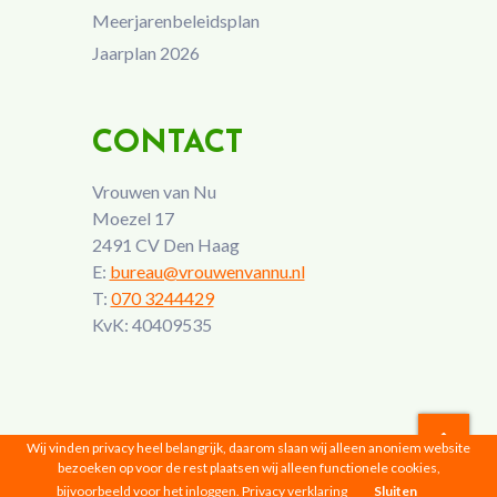
Meerjarenbeleidsplan
Jaarplan 2026
CONTACT
Vrouwen van Nu
Moezel 17
2491 CV Den Haag
E:
bureau@vrouwenvannu.nl
T:
070 3244429
KvK: 40409535
Wij vinden privacy heel belangrijk, daarom slaan wij alleen anoniem website
bezoeken op voor de rest plaatsen wij alleen functionele cookies,
Vrouwen van Nu © 2026 |
Privacyverklaring
bijvoorbeeld voor het inloggen.
Privacy verklaring
Sluiten