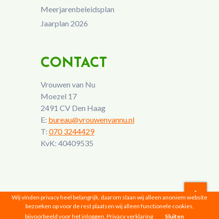
Meerjarenbeleidsplan
Jaarplan 2026
CONTACT
Vrouwen van Nu
Moezel 17
2491 CV Den Haag
E:
bureau@vrouwenvannu.nl
T:
070 3244429
KvK: 40409535
Wij vinden privacy heel belangrijk, daarom slaan wij alleen anoniem website
bezoeken op voor de rest plaatsen wij alleen functionele cookies,
Vrouwen van Nu © 2026 |
Privacyverklaring
bijvoorbeeld voor het inloggen.
Privacy verklaring
Sluiten