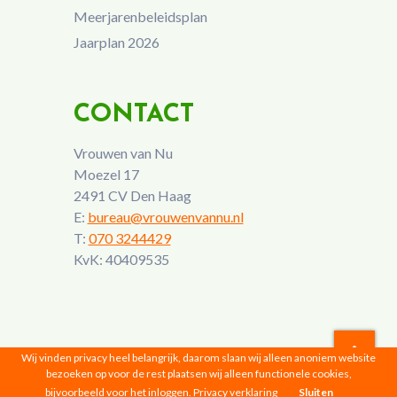
Meerjarenbeleidsplan
Jaarplan 2026
CONTACT
Vrouwen van Nu
Moezel 17
2491 CV Den Haag
E:
bureau@vrouwenvannu.nl
T:
070 3244429
KvK: 40409535
Wij vinden privacy heel belangrijk, daarom slaan wij alleen anoniem website
bezoeken op voor de rest plaatsen wij alleen functionele cookies,
Vrouwen van Nu © 2026 |
Privacyverklaring
bijvoorbeeld voor het inloggen.
Privacy verklaring
Sluiten