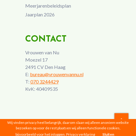
Meerjarenbeleidsplan
Jaarplan 2026
CONTACT
Vrouwen van Nu
Moezel 17
2491 CV Den Haag
E:
bureau@vrouwenvannu.nl
T:
070 3244429
KvK: 40409535
Wij vinden privacy heel belangrijk, daarom slaan wij alleen anoniem website
bezoeken op voor de rest plaatsen wij alleen functionele cookies,
Vrouwen van Nu © 2026 |
Privacyverklaring
bijvoorbeeld voor het inloggen.
Privacy verklaring
Sluiten