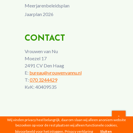
Meerjarenbeleidsplan
Jaarplan 2026
CONTACT
Vrouwen van Nu
Moezel 17
2491 CV Den Haag
E:
bureau@vrouwenvannu.nl
T:
070 3244429
KvK: 40409535
Wij vinden privacy heel belangrijk, daarom slaan wij alleen anoniem website
bezoeken op voor de rest plaatsen wij alleen functionele cookies,
Vrouwen van Nu © 2026 |
Privacyverklaring
bijvoorbeeld voor het inloggen.
Privacy verklaring
Sluiten