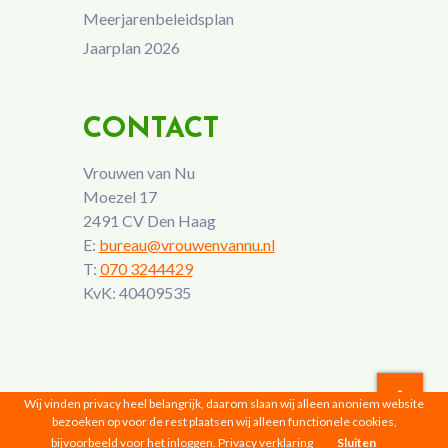
Meerjarenbeleidsplan
Jaarplan 2026
CONTACT
Vrouwen van Nu
Moezel 17
2491 CV Den Haag
E:
bureau@vrouwenvannu.nl
T:
070 3244429
KvK: 40409535
Wij vinden privacy heel belangrijk, daarom slaan wij alleen anoniem website
bezoeken op voor de rest plaatsen wij alleen functionele cookies,
Vrouwen van Nu © 2026 |
Privacyverklaring
bijvoorbeeld voor het inloggen.
Privacy verklaring
Sluiten