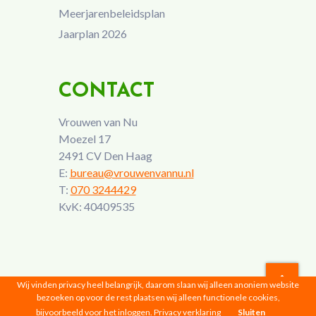
Meerjarenbeleidsplan
Jaarplan 2026
CONTACT
Vrouwen van Nu
Moezel 17
2491 CV Den Haag
E:
bureau@vrouwenvannu.nl
T:
070 3244429
KvK: 40409535
Wij vinden privacy heel belangrijk, daarom slaan wij alleen anoniem website
bezoeken op voor de rest plaatsen wij alleen functionele cookies,
Vrouwen van Nu © 2026 |
Privacyverklaring
bijvoorbeeld voor het inloggen.
Privacy verklaring
Sluiten