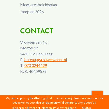
Meerjarenbeleidsplan
Jaarplan 2026
CONTACT
Vrouwen van Nu
Moezel 17
2491 CV Den Haag
E:
bureau@vrouwenvannu.nl
T:
070 3244429
KvK: 40409535
Wij vinden privacy heel belangrijk, daarom slaan wij alleen anoniem website
bezoeken op voor de rest plaatsen wij alleen functionele cookies,
Vrouwen van Nu © 2026 |
Privacyverklaring
bijvoorbeeld voor het inloggen.
Privacy verklaring
Sluiten