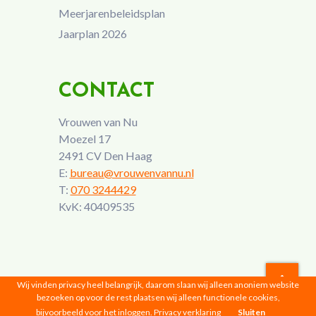
Meerjarenbeleidsplan
Jaarplan 2026
CONTACT
Vrouwen van Nu
Moezel 17
2491 CV Den Haag
E:
bureau@vrouwenvannu.nl
T:
070 3244429
KvK: 40409535
Wij vinden privacy heel belangrijk, daarom slaan wij alleen anoniem website
bezoeken op voor de rest plaatsen wij alleen functionele cookies,
Vrouwen van Nu © 2026 |
Privacyverklaring
bijvoorbeeld voor het inloggen.
Privacy verklaring
Sluiten