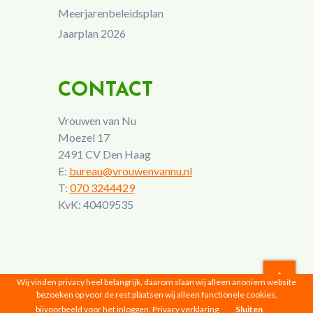
Meerjarenbeleidsplan
Jaarplan 2026
CONTACT
Vrouwen van Nu
Moezel 17
2491 CV Den Haag
E:
bureau@vrouwenvannu.nl
T:
070 3244429
KvK: 40409535
Wij vinden privacy heel belangrijk, daarom slaan wij alleen anoniem website
bezoeken op voor de rest plaatsen wij alleen functionele cookies,
Vrouwen van Nu © 2026 |
Privacyverklaring
bijvoorbeeld voor het inloggen.
Privacy verklaring
Sluiten