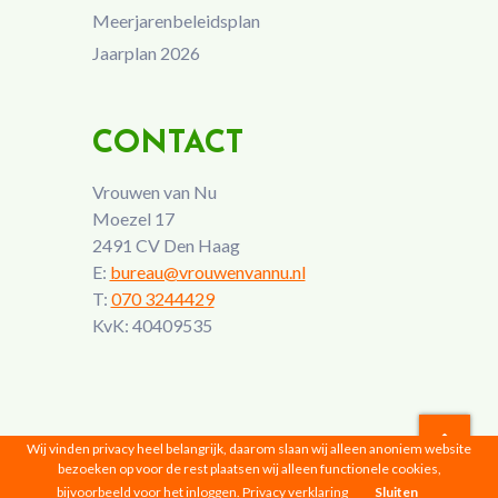
Meerjarenbeleidsplan
Jaarplan 2026
CONTACT
Vrouwen van Nu
Moezel 17
2491 CV Den Haag
E:
bureau@vrouwenvannu.nl
T:
070 3244429
KvK: 40409535
Wij vinden privacy heel belangrijk, daarom slaan wij alleen anoniem website
bezoeken op voor de rest plaatsen wij alleen functionele cookies,
Vrouwen van Nu © 2026 |
Privacyverklaring
bijvoorbeeld voor het inloggen.
Privacy verklaring
Sluiten